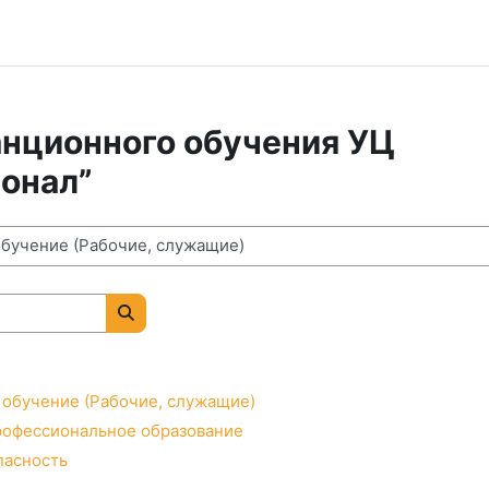
анционного обучения УЦ
онал”
Search courses
обучение (Рабочие, служащие)
рофессиональное образование
пасность