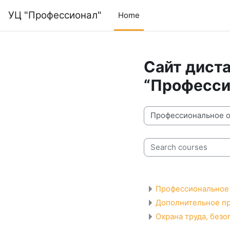
Skip to main content
УЦ "Профессионал"
Home
Сайт дист
“Професси
Course categories
Search courses
Профессиональное 
Дополнительное п
Охрана труда, безо