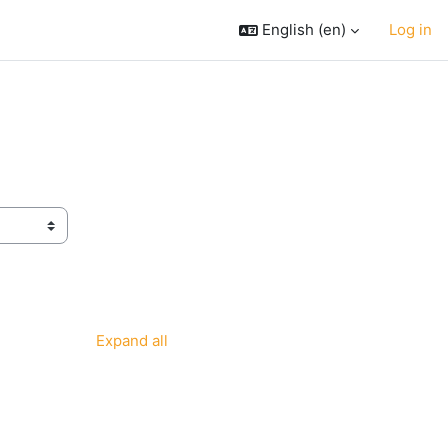
English ‎(en)‎
Log in
Expand all