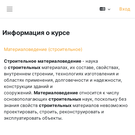
Перейти к основному содержанию
Вход
Боковая панель
Информация о курсе
Материаловедение (строительное)
Строительное
материаловедение
- наука
о
строительных
материалах, их составе, свойствах,
внутреннем строении, технологиях изготовления и
областях применения, долговечности и надежности,
конструкции зданий и
сооружений.
Материаловедение
относится к числу
основополагающих
строительных
наук, поскольку без
знания свойств
строительных
материалов невозможно
проектировать, строить, реконструировать и
эксплуатировать объекты.