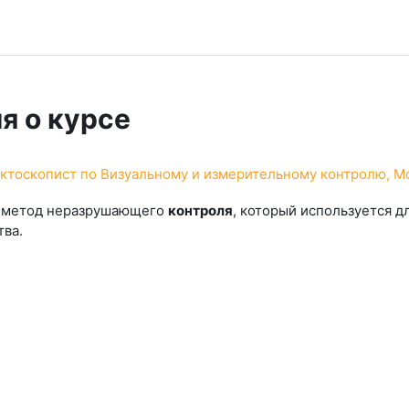
я о курсе
тоскопист по Визуальному и измерительному контролю, Мо
о метод неразрушающего
контроля
, который используется д
тва.