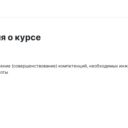
я о курсе
ение (совершенствование) компетенций, необходимых инж
боты