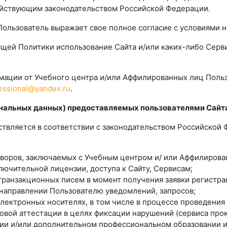
йствующим законодательством Российской Федерации.
, Пользователь выражает свое полное согласие с условиями 
тоящей Политики использование Сайта и/или каких-либо Сер
ормации от Учебного центра и/или Аффилированных лиц Поль
essional@yandex.ru
.
сональных данных) предоставляемых пользователями Сайт
ствляется в соответствии с законодательством Российской
оворов, заключаемых с Учебным центром и/ или Аффилиров
лючительной лицензии, доступа к Сайту, Сервисам;
транзакционных писем в момент получения заявки регистрац
, направлении Пользователю уведомлений, запросов;
электронных носителях, в том числе в процессе проведени
овой аттестации в целях фиксации нарушений (сервиса прок
ии и/или дополнительном профессиональном образовании и