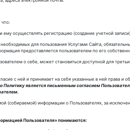
а, адреса электронной почты.
 что:
му осуществлять регистрацию (создание учетной записи) и
 необходимых для пользования Услугами Сайта, обязательн
нформация предоставляется пользователем по его собствен
зователем о себе, может становиться доступной для треть
асие с ней и принимает на себя указанные в ней права и о
ую Политику является письменным согласием Пользователя
вателем.
мой (собираемой) информации о Пользователях, за исключен
нформацией Пользователя» понимаются: